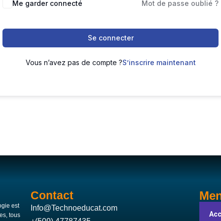
Me garder connecté
Mot de passe oublié ?
Se connecter
Vous n’avez pas de compte ?
S’inscrire maintenant
Contact
Me
gie est
Info@Technoeducat.com
Acc
es, tous